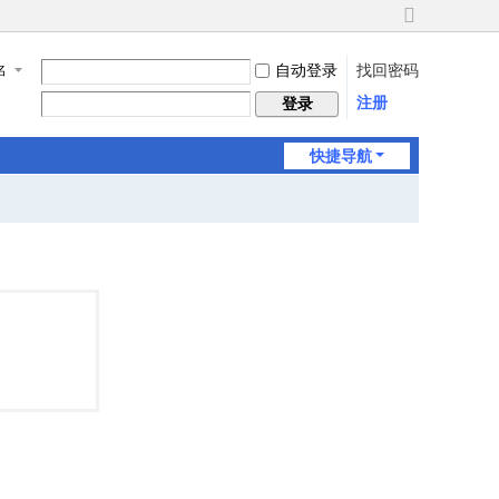
切
换
自动登录
找回密码
名
到
宽
注册
登录
版
快捷导航