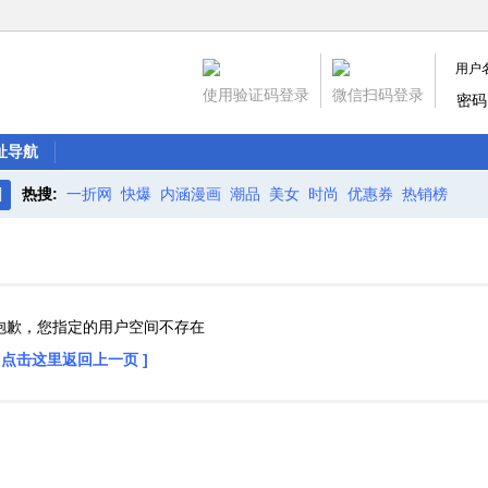
用户
使用验证码登录
微信扫码登录
密码
址导航
热搜:
一折网
快爆
内涵漫画
潮品
美女
时尚
优惠券
热销榜
搜
索
抱歉，您指定的用户空间不存在
[ 点击这里返回上一页 ]