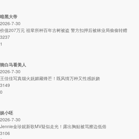
暗黑大帝
2026-7-30
价值207万元 祖辈所种百年古树被盗 警方扣押后被林业局偷偷转赠
3237
1
骑白马看美人
2026-7-30
王佳佳写真烟火妩媚藏锋芒！既风情万种又性感妖娆
3149
0
娱小呸
2026-7-30
Jennie金珍妮新歌MV疑似走光！露出胸贴被骂擦边低俗
3106