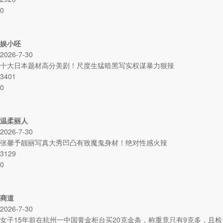
0
娱小呸
2026-7-30
十大日本题材高分美剧！尺度生猛暗黑写实权谋暴力狠辣
3401
0
温柔丽人
2026-7-30
张馨予靓丽写真大秀凹凸有致魔鬼身材！绝对性感火辣
3129
0
商道
2026-7-30
女子15年前在杭州一中国黄金柜台买20克金条，称重竟只有9克多，且检