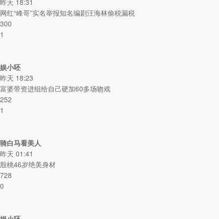
昨天 18:31
网红“峰哥”实名举报知名编剧汪海林偷税漏税
300
1
娱小呸
昨天 18:23
富婆带资进组给自己硬加60多场吻戏
252
1
骑白马看美人
昨天 01:41
殷桃46岁绝美身材
728
0
娱小呸