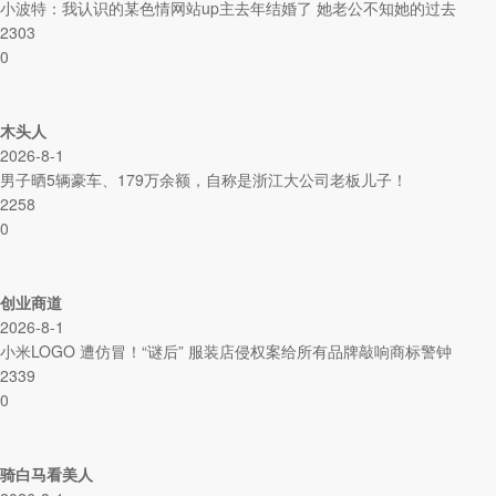
小波特：我认识的某色情网站up主去年结婚了 她老公不知她的过去
2303
0
木头人
2026-8-1
男子晒5辆豪车、179万余额，自称是浙江大公司老板儿子！
2258
0
创业商道
2026-8-1
小米LOGO 遭仿冒！“谜后” 服装店侵权案给所有品牌敲响商标警钟
2339
0
骑白马看美人