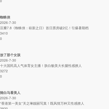
0
蜘蛛侠
2026-7-30
豆瓣7.8《蜘蛛侠：崭新之日》首日票房破2亿！引爆暑期档
3410
0
放了那个女孩
2026-7-30
十大国民高人气体育女主播！肤白貌美大长腿性感撩人
3272
0
骑白马看美人
2026-7-30
“香港第一美女”关之琳靓丽写真！既风情万种又性感撩人
2920