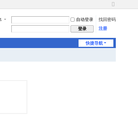
切
换
自动登录
找回密码
名
到
宽
注册
登录
版
快捷导航