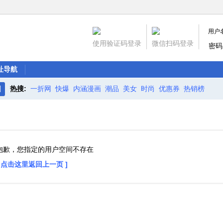
用户
使用验证码登录
微信扫码登录
密码
址导航
热搜:
一折网
快爆
内涵漫画
潮品
美女
时尚
优惠券
热销榜
搜
索
抱歉，您指定的用户空间不存在
[ 点击这里返回上一页 ]